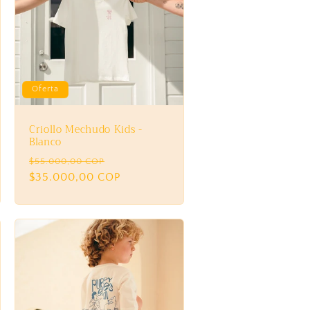
Oferta
Criollo Mechudo Kids -
Blanco
Precio
Precio
$55.000,00 COP
habitual
$35.000,00 COP
de
oferta