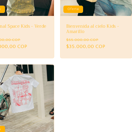
a
Oferta
nal Space Kids - Verde
Bienvenida al cielo Kids -
Amarillo
io
Precio
Precio
Precio
00,00 COP
$55.000,00 COP
ual
000,00 COP
de
habitual
$35.000,00 COP
de
oferta
oferta
a