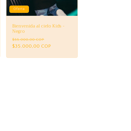
Oferta
Bienvenida al cielo Kids -
Negro
Precio
Precio
$55.000,00 COP
habitual
$35.000,00 COP
de
oferta