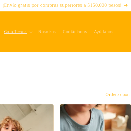
¡Envío gratis por compras superiores a $150,000 pesos!
Gora Tienda
Nosotros
Contáctanos
Ayúdanos
Ordenar por: