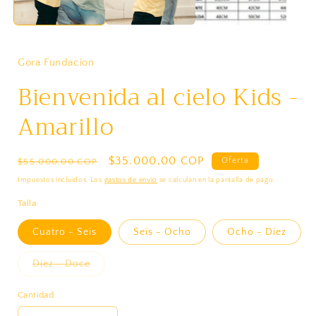
Gora Fundacion
Bienvenida al cielo Kids -
Amarillo
Precio
Precio
$35.000,00 COP
Oferta
$55.000,00 COP
habitual
de
Impuestos incluidos. Los
gastos de envío
se calculan en la pantalla de pago.
oferta
Talla
Cuatro - Seis
Seis - Ocho
Ocho - Diez
Variante
Diez - Doce
agotada
o
no
Cantidad
Cantidad
disponible