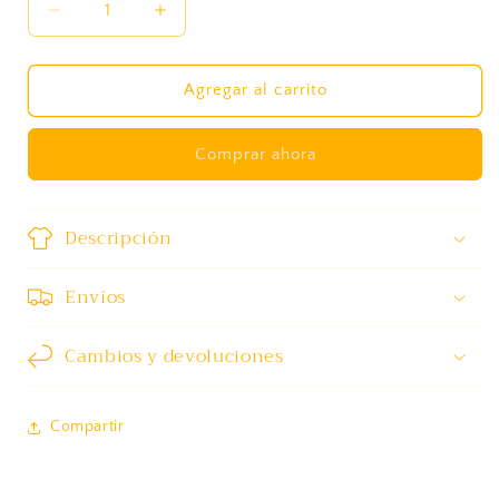
Reducir
Aumentar
cantidad
cantidad
para
para
Bienvenida
Bienvenida
Agregar al carrito
al
al
cielo
cielo
Comprar ahora
Kids
Kids
-
-
Amarillo
Amarillo
Descripción
Envíos
Cambios y devoluciones
Compartir